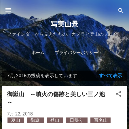
スキップしてメイン コンテンツに移動
写実山景
ファインダーから見えたもの。カメラと登山のブログ。
ホーム
プライバシーポリシー
7月, 2018の投稿を表示しています
すべて表示
投
稿
御嶽山 ～噴火の傷跡と美しい三ノ池
～
7月 22, 2018
夏山
御嶽
登山
日帰り
百名山