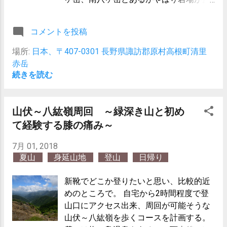
の計画が随分と無茶だった事が分かる。
く最高点である赤岳も鎮座する南八ヶ岳
結果的には極楽平に着いた時点でギブア
が良かろうと。 せっかくだからピストン
コメントを投稿
ップ。 そのまま千畳敷に下ってロープウ
ではなく周回出来る美濃戸からのコース
ェイで降りました。
を選択。 八ヶ岳を好きになるには十分過
場所:
日本、〒407-0301 長野県諏訪郡原村高根町清里
ぎる充実した山行でした。
赤岳
続きを読む
山伏～八紘嶺周回 ～緑深き山と初め
て経験する膝の痛み～
7月 01, 2018
夏山
身延山地
登山
日帰り
新靴でどこか登りたいと思い、比較的近
めのところで。 自宅から2時間程度で登
山口にアクセス出来、周回が可能そうな
山伏～八紘嶺を歩くコースを計画する。