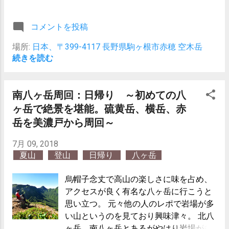
いると、池山尾根を使えば帰りはロープ
ウェイで戻ってこれる。 登りの標高差は
コメントを投稿
2000m超えと中々にハードそうだが、下
りがロープウェイを使えるのであればな
場所:
日本、〒399-4117 長野県駒ヶ根市赤穂 空木岳
んとかなるだろう。 丹沢の縦走も経験不
続きを読む
足ながらも歩けたからどうにかなろうと
思い計画。 この時点では木曽山脈の大き
さを見誤っていた感が否めない。若干勢
南八ヶ岳周回：日帰り ～初めての八
いに任せたことも否定しない。 しかし行
ヶ岳で絶景を堪能。硫黄岳、横岳、赤
ってみないことには分からないしやって
岳を美濃戸から周回～
みないことには分からない。 経験不足は
経験を積むことでしか補えない。 もちろ
7月 09, 2018
ん知識を上手く使えば良い経験を積める
夏山
登山
日帰り
八ヶ岳
スピードは変わるだろう。 計画は以下の
通り。 駒ヶ根スキー場⇨池山尾根⇨駒峰
烏帽子念丈で高山の楽しさに味を占め、
ヒュッテで宿泊⇨空木岳⇨檜尾岳⇨宝剣岳
アクセスが良く有名な八ヶ岳に行こうと
⇨木曽駒ケ岳⇨千畳敷⇨ロープウェイ⇨バ
思い立つ。 元々他の人のレポで岩場が多
ス⇨徒歩⇨駒ヶ根スキー場 ただ1週間前の
い山というのを見ており興味津々。 北八
八ヶ岳以来膝が全快していない状態でこ
ヶ岳、南八ヶ岳とあるがやはり岩場が多