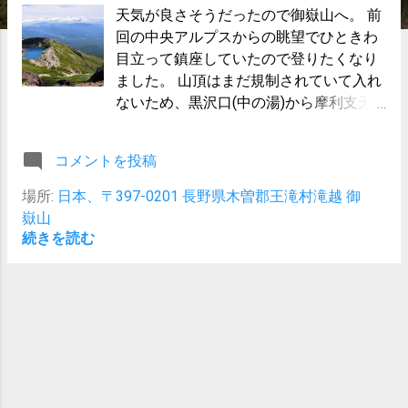
天気が良さそうだったので御嶽山へ。 前
回の中央アルプスからの眺望でひときわ
目立って鎮座していたので登りたくなり
ました。 山頂はまだ規制されていて入れ
ないため、黒沢口(中の湯)から摩利支天
まで行くことに。 三の池が綺麗そうだっ
たのでそこを見れたらいいなと。 総じて
コメントを投稿
晴れて景色、歩き共に楽しめた山行でし
た。 御嶽は雰囲気が他の山と違うのがま
場所:
日本、〒397-0201 長野県木曽郡王滝村滝越 御
た面白かったです。また来たい。
嶽山
続きを読む