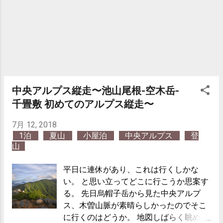
中央アルプス縦走〜池山尾根-空木岳-
千畳敷 初めてのアルプス縦走〜
7月 12, 2018
1泊
夏山
小屋泊
中央アルプス
登
山
平日に連休があり、これは行くしかな
い。 と思い立ってどこに行こうか思案す
る。 先日烏帽子岳から見た中央アルプ
ス、木曽山脈が素晴らしかったのでそこ
に行くのはどうか。 地図しばらく眺めて