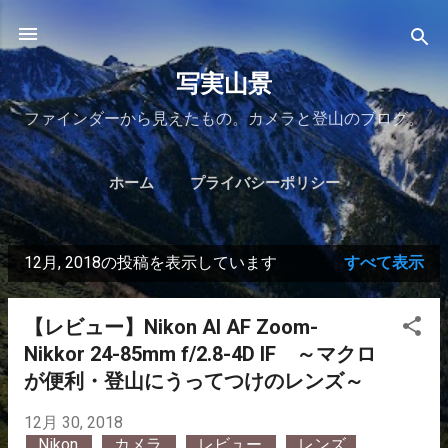
スキップしてメイン コンテンツに移動
写実山景
ファインダーから見えたもの。カメラと登山のブログ。
ホーム
プライバシーポリシー
12月, 2018の投稿を表示しています
すべて表示
投
稿
【レビュー】Nikon AI AF Zoom-
Nikkor 24-85mm f/2.8-4D IF ～マクロ
が便利・登山にうってつけのレンズ～
12月 30, 2018
Nikon
カメラ
レビュー
レンズ