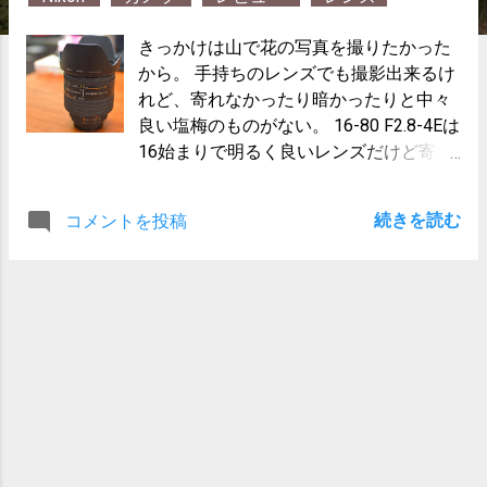
きっかけは山で花の写真を撮りたかった
から。 手持ちのレンズでも撮影出来るけ
れど、寄れなかったり暗かったりと中々
良い塩梅のものがない。 16-80 F2.8-4Eは
16始まりで明るく良いレンズだけど寄れ
ない。 18-55 AF-Pは寄れるが暗いし55で
は足りないことが多い。 何より花をもっ
続きを読む
コメントを投稿
とアップで写したいのだ。 そこで名古屋
に行った際にマクロレンズを物色。 最初
に候補にあがったのは下記のレンズ ■AF-
S Micro NIKKOR 60mm f/2.8G ED 爆速
AF、カリカリの解像度、ポートレートに
も使える焦点距離など言わずと知れた銘
玉。 ナノクリコートで逆光にも強いとき
ている。マクロ本来の等倍撮影も可能。
人気レンズなので中古でも4万程度とそ
こそこの価格がネック。 後は単焦点で軽