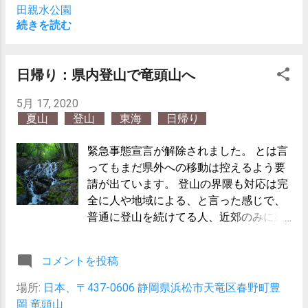
とギャン泣き（笑） ただウチの息子は最
田親水公園
初は嫌がっても2回目からは行ける事が
続きを読む
多いため多分大丈夫だろうと前向きに考
える事に（笑） モンベルのベビーキャリ
アは他社のものと比較すると作りはがっ
日帰り：県内登山で竜頭山へ
ちりはしていない。 その代わり軽量で安
5月 17, 2020
価なのでぱっと思いついて買うのには良
夏山
登山
東海
日帰り
かったかもしれないです。 モンベルのベ
ビーキャリア。2色展開。日よけは別売
緊急事態宣言が解除されました。 とは言
り。 ■モンベルオンラインショップ
ってもまだ県外への移動は控えるよう要
https://webshop.montbell.jp/goods/disp.
請が出ています。 登山の界隈も対応は完
php?product_id=1133250
全に人や地域による、と言った感じで、
https://webshop.montbell.jp/goods/disp.
普通に登山を続けてる人、近郊のみに絞
php?product_id=1123860 無事お買い上
って登山してる人、完全に自粛してる人
げして初めての子連れ登山に挑戦してき
と様々です。 今回の事態に対して自分自
ました。 慣れない妻と初めてのベビーキ
コメントを投稿
身の考えや思いを公にするには事が複雑
ャリアなので近くて安全な湖西連峰へ。
過ぎるため書く事はしません。 可能な限
場所:
日本、〒437-0606 静岡県浜松市天竜区春野町豊
りの配慮はした上で活動を行なってい
岡 竜頭山