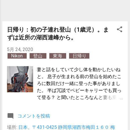
日帰り：初の子連れ登山（1歳児）。ま
ずは近所の湖西連峰から。
5月 24, 2020
Nikon
登山
東海
日帰り
妻と話をしていて少し体を動かしたいね
と。 息子が生まれる前の登山を始めたこ
ろに数回だけ一緒に登った事がありまし
た。 半ば冗談でベビーキャリーでも買っ
て登る？ と聞いたところなんと妻も乗り
気に。 登山靴見にモンベル行こうかなぁ
と思っていたので、ついでにベビーキャ
コメントを投稿
リアあるかなぁと店員さんに聞いてみる
となんと在庫有り！ 息子を試しに乗せる
場所:
日本、〒431-0425 静岡県湖西市梅田１６０ 梅