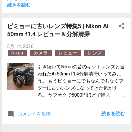
く。 そのバランスの積み重ねがコロナ
続きを読む
(リスク)と付き合って行く事でしょう
か。 後から見て何かを言うのは簡単で、
未来を見る事は誰にも出来ない。そして
ビミョーに古いレンズ特集5 | Nikon Ai
人生は1回しかなく、それは長いように
50mm f1.4 レビュー＆分解清掃
見えて実はそうではない。 今言えるのは
それくらいでしょうか。
5月 14, 2020
Nikon
カメラ
レビュー
レンズ
引き続いてNikonの昔のキットレンズと言
われたAi 50mm f1.4分解清掃いってみよ
う。 もうビミョーにでもなんでもなくフ
ツーに古いレンズになってきた気がす
る。 ヤフオクで5000円ほどで購入。 安
ければなんでもいい、というわけでもな
く。 Ai 85mm f2の状態が悪いものに手を
続きを読む
コメントを投稿
出したところ、ピントリングが一切動か
ない個体でした。最近よくあるヤフオク
の商品説明の散文内によーく見ると固着