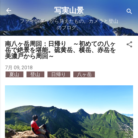
スキップしてメイン コンテンツに移動
写実山景
ファインダーから見えたもの。カメラと登山
のブログ。
南八ヶ岳周回：日帰り ～初めての八ヶ
岳で絶景を堪能。硫黄岳、横岳、赤岳を
美濃戸から周回～
7月 09, 2018
夏山
登山
日帰り
八ヶ岳