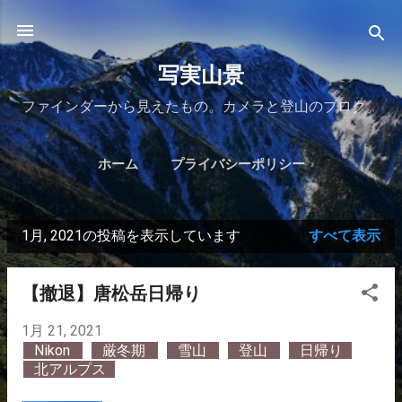
スキップしてメイン コンテンツに移動
写実山景
ファインダーから見えたもの。カメラと登山のブログ。
ホーム
プライバシーポリシー
1月, 2021の投稿を表示しています
すべて表示
投
稿
【撤退】唐松岳日帰り
1月 21, 2021
Nikon
厳冬期
雪山
登山
日帰り
北アルプス