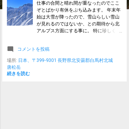
仕事の合間と晴れ間が重なったのでここ
ぞとばかり有休をぶち込みます。 年末年
始は大雪が降ったので、雪山らしい雪山
が見れるのではないか、との期待から北
アルプス方面にする事に。 特に珍しく後
立山連峰も晴れそう！ これは行くしかな
いと、後立山連峰の中で唯一日帰りが可
コメントを投稿
能そうな唐松岳に向かう事に。
場所:
日本、〒399-9301 長野県北安曇郡白馬村北城
唐松岳
続きを読む