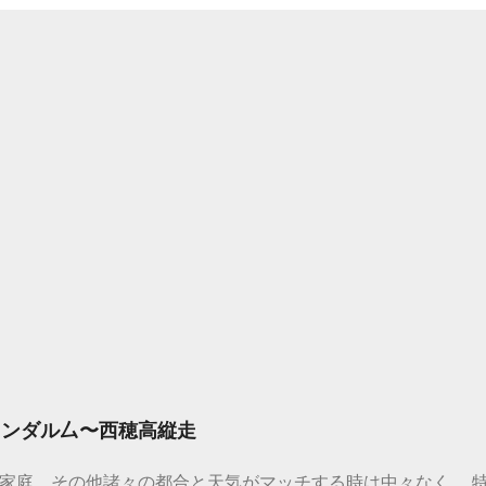
ャンダル厶〜西穂高縦走
家庭、その他諸々の都合と天気がマッチする時は中々なく。 