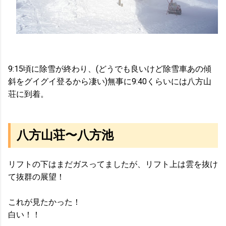
9:15頃に除雪が終わり、(どうでも良いけど除雪車あの傾
斜をグイグイ登るから凄い)無事に9:40くらいには八方山
荘に到着。
八方山荘〜八方池
リフトの下はまだガスってましたが、リフト上は雲を抜け
て抜群の展望！
これが見たかった！
白い！！