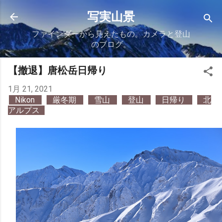
スキップしてメイン コンテンツに移動
写実山景
ファインダーから見えたもの。カメラと登山
のブログ。
【撤退】唐松岳日帰り
1月 21, 2021
Nikon
厳冬期
雪山
登山
日帰り
北
アルプス