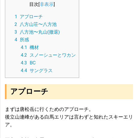
目次
[
非表示
]
1
アプローチ
2
八方山荘〜八方池
3
八方池〜丸山(撤退)
4
所感
4.1
機材
4.2
スノーシューとワカン
4.3
BC
4.4
サングラス
アプローチ
まずは唐松岳に行くためのアプローチ。
後立山連峰がある白馬エリアは言わずと知れたスキーエリ
ア。