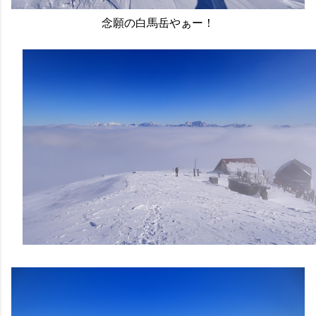
念願の白馬岳やぁー！