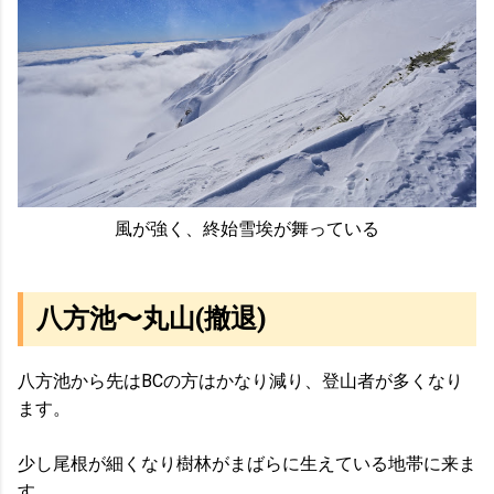
風が強く、終始雪埃が舞っている
八方池〜丸山(撤退)
八方池から先はBCの方はかなり減り、登山者が多くなり
ます。
少し尾根が細くなり樹林がまばらに生えている地帯に来ま
す。