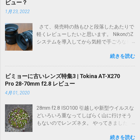
ビュー？
庭環境も変わってまた次に行けるのがいつ
1月 23, 2022
になるか分からない。 それならここらで一
度、登山に全リソースを降りきって自分を
さて、発売時の熱もひと段落したあたりで
納得させようと思い、家族の理解を得て有
軽くレビューしたいと思います。 NikonのZ
休ぶち込んで行ってきました。 久しぶりの
システムを導入してから気軽で手ごろな単
高気圧さんのおかげで日月が晴れそ
焦点が不在でした。
う。。。！チャンス！ 山は逃げないといい
続きを読む
ますが、山は逃げなくても各人にとっての
ベストなチャンス、機会というものは簡単
に逃げます。 長い目で見れば山小屋の存続
ビミョーに古いレンズ特集3 | Tokina AT-X270
や公共工事による景観の変化など山も変わ
Pro 28-70mm f2.8 レビュー
らないわけではありません。 だからこそ、
4月 01, 2020
今が重要であって老後の楽しみなどと言っ
てられないのです。 さて、脱線しましたが
28mm f2.8 ISO100 引越しや新型ウイルスな
今回は平日も活用しないととてもじゃない
どいろいろ重なってしばらく山に行けそう
が行けない、大人気の北アルプス穂高連峰
もないのでレンズネタ。 やってきました大
に行こうと決めました。 何故か。 最初はず
三元相当のレンズ。 Tokina AT-X270 Pro 28-
っと前から考えてる北岳〜農鳥の白峰三山
続きを読む
70mm f2.8 です。