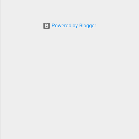
縦走をと思っていましたが、今年はなんと
北岳山荘が改修でお休み！ テン泊装備で1
泊2日で歩き通す自信がなく断念。 ではと
北アルプスを調べ始めると。。。ありまし
Powered by Blogger
た1泊2日に好適なルートが。 興味はありつ
つも遠目に生暖かい目で見ていた西穂〜奥
穂間の破線ルートです。 上高地入りして岳
沢から奥穂高岳を目指して穂高山荘で1泊、
翌朝早くから奥穂高岳から西穂高岳へ抜け
て上高地へ下山するルートです。 岩稜の破
線ルートかつ、一般登山道の中では国内最
難関のルート。 天邪鬼な性格で、昔から定
番を避ける傾向にありますがやはりここは
一度は経験しないとならんだろうと思いま
した。