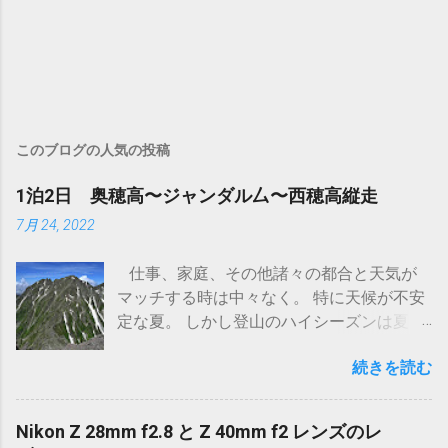
このブログの人気の投稿
1泊2日 奥穂高〜ジャンダル厶〜西穂高縦走
7月 24, 2022
仕事、家庭、その他諸々の都合と天気が
マッチする時は中々なく。 特に天候が不安
定な夏。 しかし登山のハイシーズンは夏！
いやもちろん他の季節も素晴らしい事も知
続きを読む
ってますが、高山植物は夏しか会えないん
ですよ。後はアクセスに必要なバスがハイ
シーズンしか早朝やってなかったり。 そん
Nikon Z 28mm f2.8 と Z 40mm f2 レンズのレ
なこんなでここ3年ほど尽く計画は頓挫。家