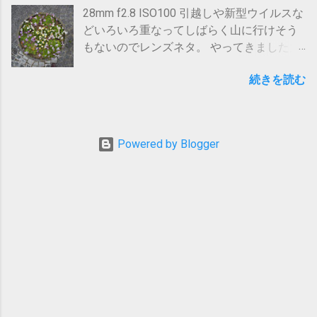
てられないのです。 さて、脱線しましたが
28mm f2.8 ISO100 引越しや新型ウイルスな
今回は平日も活用しないととてもじゃない
どいろいろ重なってしばらく山に行けそう
が行けない、大人気の北アルプス穂高連峰
もないのでレンズネタ。 やってきました大
に行こうと決めました。 何故か。 最初はず
三元相当のレンズ。 Tokina AT-X270 Pro 28-
っと前から考えてる北岳〜農鳥の白峰三山
続きを読む
70mm f2.8 です。
縦走をと思っていましたが、今年はなんと
北岳山荘が改修でお休み！ テン泊装備で1
泊2日で歩き通す自信がなく断念。 ではと
北アルプスを調べ始めると。。。ありまし
Powered by Blogger
た1泊2日に好適なルートが。 興味はありつ
つも遠目に生暖かい目で見ていた西穂〜奥
穂間の破線ルートです。 上高地入りして岳
沢から奥穂高岳を目指して穂高山荘で1泊、
翌朝早くから奥穂高岳から西穂高岳へ抜け
て上高地へ下山するルートです。 岩稜の破
線ルートかつ、一般登山道の中では国内最
難関のルート。 天邪鬼な性格で、昔から定
番を避ける傾向にありますがやはりここは
一度は経験しないとならんだろうと思いま