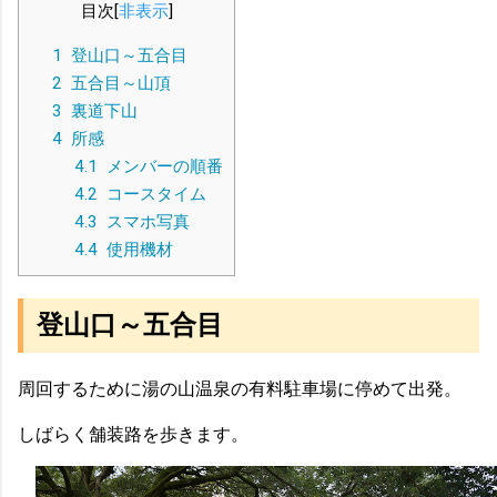
目次
[
非表示
]
1
登山口～五合目
2
五合目～山頂
3
裏道下山
4
所感
4.1
メンバーの順番
4.2
コースタイム
4.3
スマホ写真
4.4
使用機材
登山口～五合目
周回するために湯の山温泉の有料駐車場に停めて出発。
しばらく舗装路を歩きます。