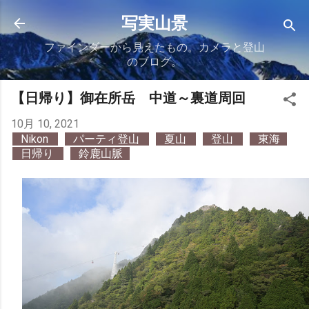
スキップしてメイン コンテンツに移動
写実山景
ファインダーから見えたもの。カメラと登山
のブログ。
【日帰り】御在所岳 中道～裏道周回
10月 10, 2021
Nikon
パーティ登山
夏山
登山
東海
日帰り
鈴鹿山脈