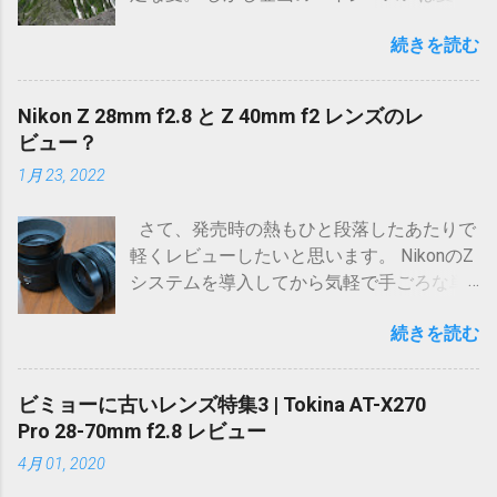
いやもちろん他の季節も素晴らしい事も知
続きを読む
ってますが、高山植物は夏しか会えないん
ですよ。後はアクセスに必要なバスがハイ
シーズンしか早朝やってなかったり。 そん
Nikon Z 28mm f2.8 と Z 40mm f2 レンズのレ
なこんなでここ3年ほど尽く計画は頓挫。家
ビュー？
庭環境も変わってまた次に行けるのがいつ
1月 23, 2022
になるか分からない。 それならここらで一
度、登山に全リソースを降りきって自分を
さて、発売時の熱もひと段落したあたりで
納得させようと思い、家族の理解を得て有
軽くレビューしたいと思います。 NikonのZ
休ぶち込んで行ってきました。 久しぶりの
システムを導入してから気軽で手ごろな単
高気圧さんのおかげで日月が晴れそ
焦点が不在でした。
う。。。！チャンス！ 山は逃げないといい
続きを読む
ますが、山は逃げなくても各人にとっての
ベストなチャンス、機会というものは簡単
に逃げます。 長い目で見れば山小屋の存続
ビミョーに古いレンズ特集3 | Tokina AT-X270
や公共工事による景観の変化など山も変わ
Pro 28-70mm f2.8 レビュー
らないわけではありません。 だからこそ、
4月 01, 2020
今が重要であって老後の楽しみなどと言っ