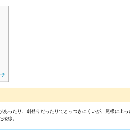
ッチ
があったり、劇登りだったりでとっつきにくいが、尾根に上っ
た稜線。