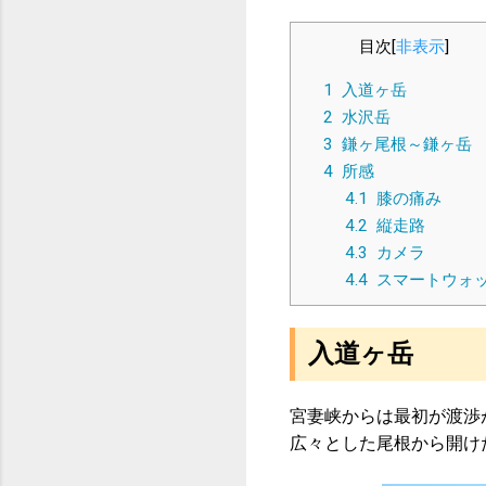
目次
[
非表示
]
1
入道ヶ岳
2
水沢岳
3
鎌ヶ尾根～鎌ヶ岳
4
所感
4.1
膝の痛み
4.2
縦走路
4.3
カメラ
4.4
スマートウォ
入道ヶ岳
宮妻峡からは最初が渡渉
広々とした尾根から開け