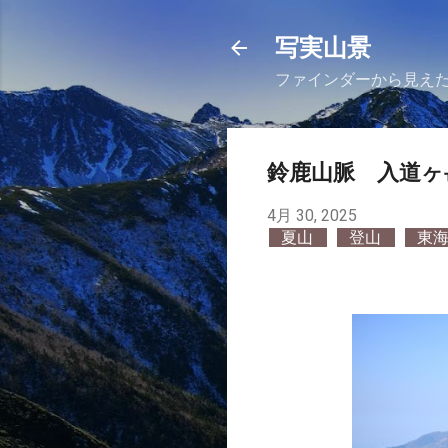
写実山景
ファインダーから見え
鈴鹿山脈 入道ヶ
4月 30, 2025
夏山
登山
東