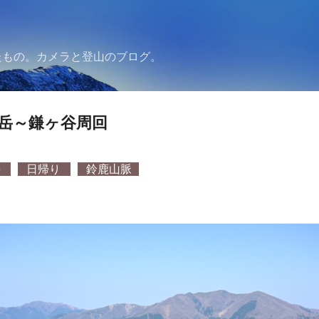
スキップしてメイン コンテンツに移動
たもの。カメラと登山のブログ。
岳～鎌ヶ谷周回
海
日帰り
鈴鹿山脈