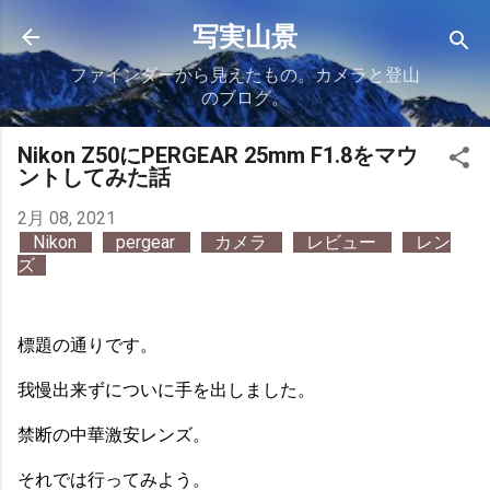
スキップしてメイン コンテンツに移動
写実山景
ファインダーから見えたもの。カメラと登山
のブログ。
Nikon Z50にPERGEAR 25mm F1.8をマウ
ントしてみた話
2月 08, 2021
Nikon
pergear
カメラ
レビュー
レン
ズ
標題の通りです。
我慢出来ずについに手を出しました。
禁断の中華激安レンズ。
それでは行ってみよう。