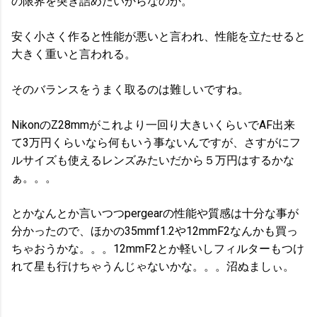
の限界を突き詰めたいからなのか。
安く小さく作ると性能が悪いと言われ、性能を立たせると
大きく重いと言われる。
そのバランスをうまく取るのは難しいですね。
NikonのZ28mmがこれより一回り大きいくらいでAF出来
て3万円くらいなら何もいう事ないんですが、さすがにフ
ルサイズも使えるレンズみたいだから５万円はするかな
ぁ。。。
とかなんとか言いつつpergearの性能や質感は十分な事が
分かったので、ほかの35mmf1.2や12mmF2なんかも買っ
ちゃおうかな。。。12mmF2とか軽いしフィルターもつけ
れて星も行けちゃうんじゃないかな。。。沼ぬましぃ。