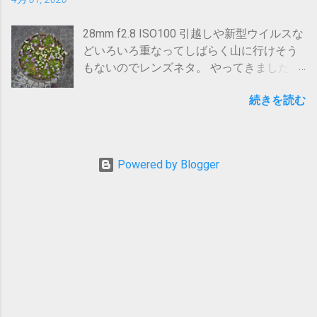
今が重要であって老後の楽しみなどと言っ
てられないのです。 さて、脱線しましたが
28mm f2.8 ISO100 引越しや新型ウイルスな
今回は平日も活用しないととてもじゃない
どいろいろ重なってしばらく山に行けそう
が行けない、大人気の北アルプス穂高連峰
もないのでレンズネタ。 やってきました大
に行こうと決めました。 何故か。 最初はず
三元相当のレンズ。 Tokina AT-X270 Pro 28-
っと前から考えてる北岳〜農鳥の白峰三山
続きを読む
70mm f2.8 です。
縦走をと思っていましたが、今年はなんと
北岳山荘が改修でお休み！ テン泊装備で1
泊2日で歩き通す自信がなく断念。 ではと
北アルプスを調べ始めると。。。ありまし
Powered by Blogger
た1泊2日に好適なルートが。 興味はありつ
つも遠目に生暖かい目で見ていた西穂〜奥
穂間の破線ルートです。 上高地入りして岳
沢から奥穂高岳を目指して穂高山荘で1泊、
翌朝早くから奥穂高岳から西穂高岳へ抜け
て上高地へ下山するルートです。 岩稜の破
線ルートかつ、一般登山道の中では国内最
難関のルート。 天邪鬼な性格で、昔から定
番を避ける傾向にありますがやはりここは