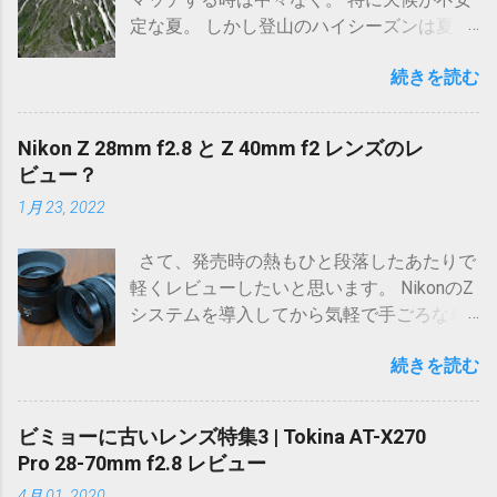
定な夏。 しかし登山のハイシーズンは夏！
いやもちろん他の季節も素晴らしい事も知
続きを読む
ってますが、高山植物は夏しか会えないん
ですよ。後はアクセスに必要なバスがハイ
シーズンしか早朝やってなかったり。 そん
Nikon Z 28mm f2.8 と Z 40mm f2 レンズのレ
なこんなでここ3年ほど尽く計画は頓挫。家
ビュー？
庭環境も変わってまた次に行けるのがいつ
1月 23, 2022
になるか分からない。 それならここらで一
度、登山に全リソースを降りきって自分を
さて、発売時の熱もひと段落したあたりで
納得させようと思い、家族の理解を得て有
軽くレビューしたいと思います。 NikonのZ
休ぶち込んで行ってきました。 久しぶりの
システムを導入してから気軽で手ごろな単
高気圧さんのおかげで日月が晴れそ
焦点が不在でした。
う。。。！チャンス！ 山は逃げないといい
続きを読む
ますが、山は逃げなくても各人にとっての
ベストなチャンス、機会というものは簡単
に逃げます。 長い目で見れば山小屋の存続
ビミョーに古いレンズ特集3 | Tokina AT-X270
や公共工事による景観の変化など山も変わ
Pro 28-70mm f2.8 レビュー
らないわけではありません。 だからこそ、
4月 01, 2020