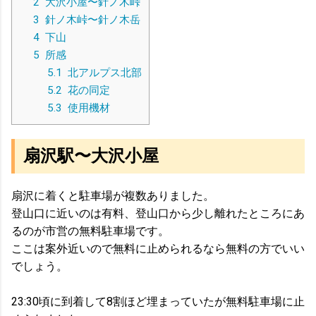
2
大沢小屋〜針ノ木峠
3
針ノ木峠〜針ノ木岳
4
下山
5
所感
5.1
北アルプス北部
5.2
花の同定
5.3
使用機材
扇沢駅〜大沢小屋
扇沢に着くと駐車場が複数ありました。
登山口に近いのは有料、登山口から少し離れたところにあ
るのが市営の無料駐車場です。
ここは案外近いので無料に止められるなら無料の方でいい
でしょう。
23:30頃に到着して8割ほど埋まっていたが無料駐車場に止