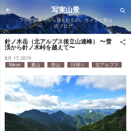
スキップしてメイン コンテンツに移動
写実山景
ファインダーから見えたもの。カメラと登山
のブログ。
針ノ木岳（北アルプス後立山連峰） 〜雪
渓から針ノ木峠を越えて〜
8月 17, 2019
Nikon
夏山
登山
日帰り
北アルプス