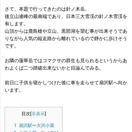
さて、本題で行ってきたのは針ノ木岳。
後立山連峰の最南端であり、日本三大雪渓の針ノ木雪渓を
有します。
山頂からは鹿島槍や立山、黒部湖を望む事が出来そうであ
りながら人気の縦走路から離れているので静かに歩けそう
です。
お隣の蓮華岳ではコマクサの群生も見られるというからあ
わよくば二つ踏破出来ないかと目論んでみる。
前日に子供を寝かしつけた後に車を走らせて扇沢駅へ向か
います。
目次
[
非表示
]
1
扇沢駅〜大沢小屋