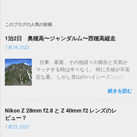
このブログの人気の投稿
1泊2日 奥穂高〜ジャンダル厶〜西穂高縦走
7月 24, 2022
仕事、家庭、その他諸々の都合と天気が
マッチする時は中々なく。 特に天候が不安
定な夏。 しかし登山のハイシーズンは夏！
いやもちろん他の季節も素晴らしい事も知
続きを読む
ってますが、高山植物は夏しか会えないん
ですよ。後はアクセスに必要なバスがハイ
シーズンしか早朝やってなかったり。 そん
Nikon Z 28mm f2.8 と Z 40mm f2 レンズのレ
なこんなでここ3年ほど尽く計画は頓挫。家
ビュー？
庭環境も変わってまた次に行けるのがいつ
1月 23, 2022
になるか分からない。 それならここらで一
度、登山に全リソースを降りきって自分を