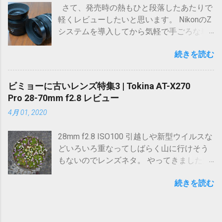
さて、発売時の熱もひと段落したあたりで
納得させようと思い、家族の理解を得て有
軽くレビューしたいと思います。 NikonのZ
休ぶち込んで行ってきました。 久しぶりの
システムを導入してから気軽で手ごろな単
高気圧さんのおかげで日月が晴れそ
焦点が不在でした。
う。。。！チャンス！ 山は逃げないといい
続きを読む
ますが、山は逃げなくても各人にとっての
ベストなチャンス、機会というものは簡単
に逃げます。 長い目で見れば山小屋の存続
ビミョーに古いレンズ特集3 | Tokina AT-X270
や公共工事による景観の変化など山も変わ
Pro 28-70mm f2.8 レビュー
らないわけではありません。 だからこそ、
4月 01, 2020
今が重要であって老後の楽しみなどと言っ
てられないのです。 さて、脱線しましたが
28mm f2.8 ISO100 引越しや新型ウイルスな
今回は平日も活用しないととてもじゃない
どいろいろ重なってしばらく山に行けそう
が行けない、大人気の北アルプス穂高連峰
もないのでレンズネタ。 やってきました大
に行こうと決めました。 何故か。 最初はず
三元相当のレンズ。 Tokina AT-X270 Pro 28-
っと前から考えてる北岳〜農鳥の白峰三山
続きを読む
70mm f2.8 です。
縦走をと思っていましたが、今年はなんと
北岳山荘が改修でお休み！ テン泊装備で1
泊2日で歩き通す自信がなく断念。 ではと