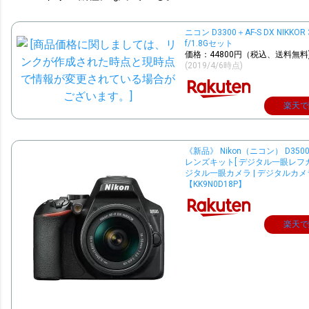
ニコン D3300＋AF-S DX NIKKOR
f/1.8Gセット
価格：44800円（税込、送料無料
(2019/4/6時点)
楽天で
《新品》 Nikon（ニコン） D3500 
レンズキット[ デジタル一眼レフカ
ジタル一眼カメラ | デジタルカメラ
【KK9N0D18P】
楽天で