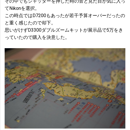
その中でもシャッターを押した時の音と見た目が気に入っ
てNikonを選択。
この時点ではD7200もあったが若干予算オーバーだったの
と重く感じたので却下。
思いがけずD3300ダブルズームキットが展示品で5万をき
っていたので購入を決意した。