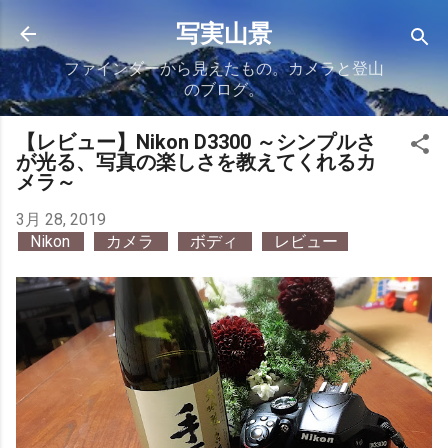
スキップしてメイン コンテンツに移動
写実山景
ファインダーから見えたもの。カメラと登山
のブログ。
【レビュー】Nikon D3300 ～シンプルさ
が光る、写真の楽しさを教えてくれるカ
メラ～
3月 28, 2019
Nikon
カメラ
ボディ
レビュー