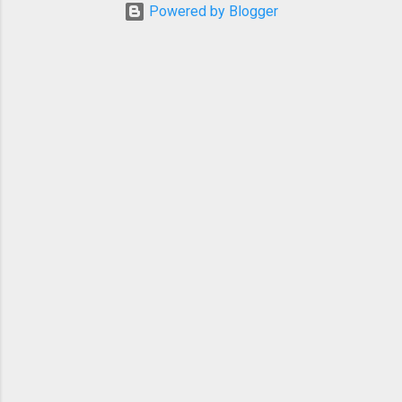
北アルプスを調べ始めると。。。ありまし
Powered by Blogger
た1泊2日に好適なルートが。 興味はありつ
つも遠目に生暖かい目で見ていた西穂〜奥
穂間の破線ルートです。 上高地入りして岳
沢から奥穂高岳を目指して穂高山荘で1泊、
翌朝早くから奥穂高岳から西穂高岳へ抜け
て上高地へ下山するルートです。 岩稜の破
線ルートかつ、一般登山道の中では国内最
難関のルート。 天邪鬼な性格で、昔から定
番を避ける傾向にありますがやはりここは
一度は経験しないとならんだろうと思いま
した。